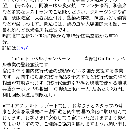
望。山海の幸は、阿波三昧や炭火焼、フレンチ懐石、和会席
など多彩なレストランでご堪能ください。クルージングや釣
堀、鯛飯教室、大谷焼絵付け、藍染め体験、阿波おどり鑑賞
などが楽しめます。周辺には、渦の道や大塚国際美術館、一
番札所など観光名所も豊富です。
鳴門北IC左折ｽｸﾞ/JR鳴門駅から車15分/徳島空港から車20
分。
詳細は
こちら
― Go To トラベルキャンペーン ― 当館はGo To トラベ
ル事業の登録施設です。
宿泊を伴う国内旅行代金の総額から1/2を国が支援する事業
です。期間中に対象の旅行商品を予約すると旅行代金の50％
相当が補助されます（旅行代金割引35％と現地で使える地域
共通クーポン15％相当。補助額上限は一人1泊あたり2万円。
利用回数や連泊制限なし）
●アオアヲ ナルト リゾートでは、お客さまとスタッフの健
康と安全を最優先に三密回避と衛生管理の強化に取り組んで
おります。お客さまに安心してご宿泊いただけますよう努め
てまいりますので、ご理解ご協力を賜りますようお願い申し