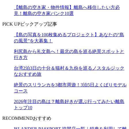
【離島の空き家・物件情報】離島へ移住したい方必
見！離島の空き家バンク10選
PICK UP
ピックアップ記事
【島の写真を100枚集めるプロジェクト】あなたの“島
の風景”を大募集！
利尻島から礼文島へ！最北の島を巡る絶景スポットと
行き方
台湾2泊3日の十分＆猫村＆九份を巡るノスタルジック
なおすすめ旅
絶景のスリランカを3都市周遊！3泊5日よくばりモデル
コース
2026年注目の島は？離島好きが選ぶ行ってみたい離島
トップ10
RECOMMEND
おすすめ
ISLANDER PASSPORT 協賛店一覧｜特典を利用して離