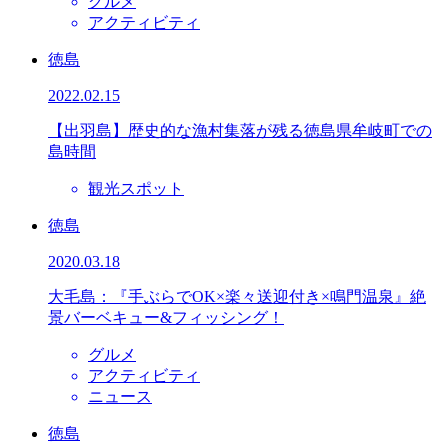
グルメ
アクティビティ
徳島
2022.02.15
【出羽島】歴史的な漁村集落が残る徳島県牟岐町での
島時間
観光スポット
徳島
2020.03.18
大毛島：『手ぶらでOK×楽々送迎付き×鳴門温泉』絶
景バーベキュー&フィッシング！
グルメ
アクティビティ
ニュース
徳島