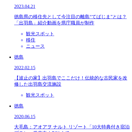
2023.04.21
徳島県の移住先として今注目の離島“てばじま”とは？
「出羽島」紹介動画を県庁職員が制作
観光スポット
移住
ニュース
徳島
2022.02.15
【波止の家】出羽島でここだけ！伝統的な古民家を改
修した出羽島交流施設
観光スポット
徳島
2020.06.15
大毛島：アオアヲ ナルト リゾート「10大特典付き宿泊