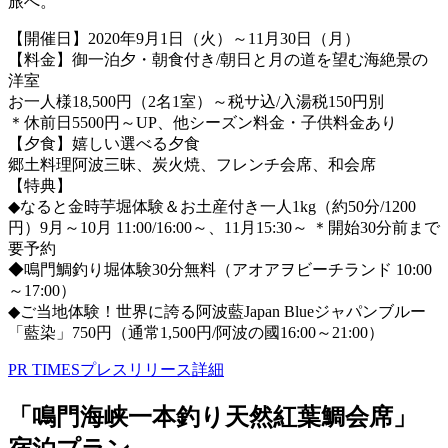
旅へ。
【開催日】2020年9月1日（火）～11月30日（月）
【料金】御一泊夕・朝食付き/朝日と月の道を望む海絶景の
洋室
お一人様18,500円（2名1室）～税サ込/入湯税150円別
＊休前日5500円～UP、他シーズン料金・子供料金あり
【夕食】嬉しい選べる夕食
郷土料理阿波三昧、炭火焼、フレンチ会席、和会席
【特典】
◆なると金時芋堀体験＆お土産付き一人1kg（約50分/1200
円）9月～10月 11:00/16:00～、11月15:30～ ＊開始30分前まで
要予約
◆鳴門鯛釣り堀体験30分無料（アオアヲビーチランド 10:00
～17:00）
◆ご当地体験！世界に誇る阿波藍Japan Blueジャパンブルー
「藍染」750円（通常1,500円/阿波の國16:00～21:00）​
PR TIMESプレスリリース詳細
「鳴門海峡一本釣り天然紅葉鯛会席」