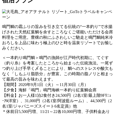
宿泊プラン
鳴門鯛の霜ふりの旨みを引き立てる伝統の“一本釣り”で水揚
げされた天然紅葉鯛を余すところなくご堪能いただける会席
料理をご用意。豊穣の秋にふさわしいご馳走と鳴門鯛純米冷
おろしを上品に味わう極上のひと時を温泉リゾートでお愉し
みください。
＜一本釣り鳴門鯛＞鳴門の漁師が江戸時代初期に、てぐす
（釣り糸）を考案したところから始まった伝統漁法。一尾ず
つ釣り上げ手早く〆ることにより、鯛へのストレスや酸欠も
なく「しもふり脂肪分」が豊富。この時期の脂ノリと相まっ
て最高の旨みを味わえます。
【期間】2020年9月1日（火）～11月30日（月）
【夕食】海鮮「鳴門」鳴門海峡一本釣り紅葉鯛会席
【料金】お一人様1泊2食付き24,500円（2名1室/最上階9Fﾘﾆｭ
ｰｱﾙ洋室）、31,000円（2名1室/阿波藍ルーム）、44,500円（2
名1室/ジャパニーズスイート6名定員）他
＊休前日5,500円増、11/21～22各10,000円増、子供料金あり