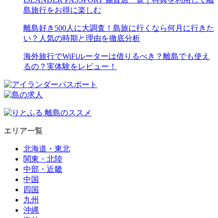
島旅行をお得に楽しむ
離島好き500人に大調査！島旅に行くなら何月に行きた
い？人気の時期と理由を徹底分析
海外旅行でWiFiルーターは借りるべき？離島でも使え
るの？実体験をレビュー！
エリア一覧
北海道・東北
関東・北陸
中部・近畿
中国
四国
九州
沖縄