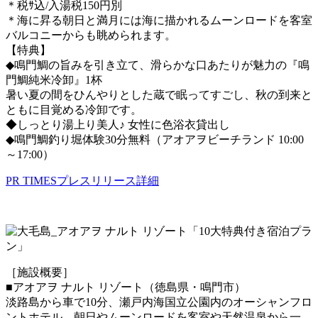
＊税ｻ込/入湯税150円別
＊海に昇る朝日と満月には海に描かれるムーンロードを客室
バルコニーからも眺められます。
【特典】
◆鳴門鯛の旨みを引き立て、滑らかな口あたりが魅力の『鳴
門鯛純米冷卸』1杯
暑い夏の間をひんやりとした蔵で眠ってすごし、秋の到来と
ともに目覚める冷卸です。
◆しっとり湯上り美人♪ 女性に色浴衣貸出し
◆鳴門鯛釣り堀体験30分無料（アオアヲビーチランド 10:00
～17:00）
PR TIMESプレスリリース詳細
［施設概要］
■アオアヲ ナルト リゾート（徳島県・鳴門市）
淡路島から車で10分、瀬戸内海国立公園内のオーシャンフロ
ントホテル。朝日やムーンロードを客室や天然温泉から一