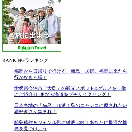
RANKING
ランキング
福岡から日帰りで行ける「離島」10選。福岡に来たら
行かなきゃ損！
愛媛県今治市「大島」の観光スポット&グルメを一挙
にご紹介♪しまなみ海道をプチサイクリング！
日本各地の「猫島」10選！島のニャンコに癒されたい
猫好きさん集まれ！
離島移住をジャンル別に徹底比較！あなたに最適な離
島を見つけよう