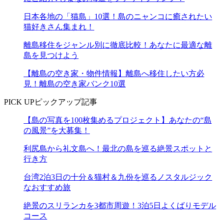
日本各地の「猫島」10選！島のニャンコに癒されたい
猫好きさん集まれ！
離島移住をジャンル別に徹底比較！あなたに最適な離
島を見つけよう
【離島の空き家・物件情報】離島へ移住したい方必
見！離島の空き家バンク10選
PICK UP
ピックアップ記事
【島の写真を100枚集めるプロジェクト】あなたの“島
の風景”を大募集！
利尻島から礼文島へ！最北の島を巡る絶景スポットと
行き方
台湾2泊3日の十分＆猫村＆九份を巡るノスタルジック
なおすすめ旅
絶景のスリランカを3都市周遊！3泊5日よくばりモデル
コース