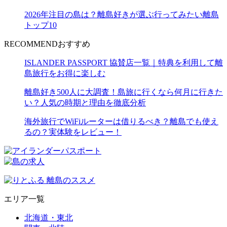
2026年注目の島は？離島好きが選ぶ行ってみたい離島
トップ10
RECOMMEND
おすすめ
ISLANDER PASSPORT 協賛店一覧｜特典を利用して離
島旅行をお得に楽しむ
離島好き500人に大調査！島旅に行くなら何月に行きた
い？人気の時期と理由を徹底分析
海外旅行でWiFiルーターは借りるべき？離島でも使え
るの？実体験をレビュー！
エリア一覧
北海道・東北