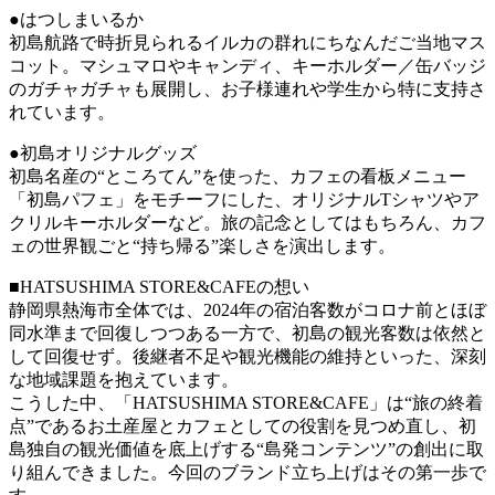
●はつしまいるか
初島航路で時折見られるイルカの群れにちなんだご当地マス
コット。マシュマロやキャンディ、キーホルダー／缶バッジ
のガチャガチャも展開し、お子様連れや学生から特に支持さ
れています。
●初島オリジナルグッズ
初島名産の“ところてん”を使った、カフェの看板メニュー
「初島パフェ」をモチーフにした、オリジナルTシャツやア
クリルキーホルダーなど。旅の記念としてはもちろん、カフ
ェの世界観ごと“持ち帰る”楽しさを演出します。
■HATSUSHIMA STORE&CAFEの想い
静岡県熱海市全体では、2024年の宿泊客数がコロナ前とほぼ
同水準まで回復しつつある一方で、初島の観光客数は依然と
して回復せず。後継者不足や観光機能の維持といった、深刻
な地域課題を抱えています。
こうした中、「HATSUSHIMA STORE&CAFE」は“旅の終着
点”であるお土産屋とカフェとしての役割を見つめ直し、初
島独自の観光価値を底上げする“島発コンテンツ”の創出に取
り組んできました。今回のブランド立ち上げはその第一歩で