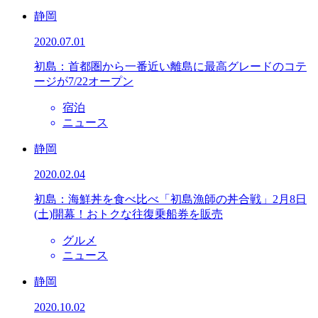
静岡
2020.07.01
初島：首都圏から一番近い離島に最高グレードのコテ
ージが7/22オープン
宿泊
ニュース
静岡
2020.02.04
初島：海鮮丼を食べ比べ「初島漁師の丼合戦」2月8日
(土)開幕！おトクな往復乗船券を販売
グルメ
ニュース
静岡
2020.10.02