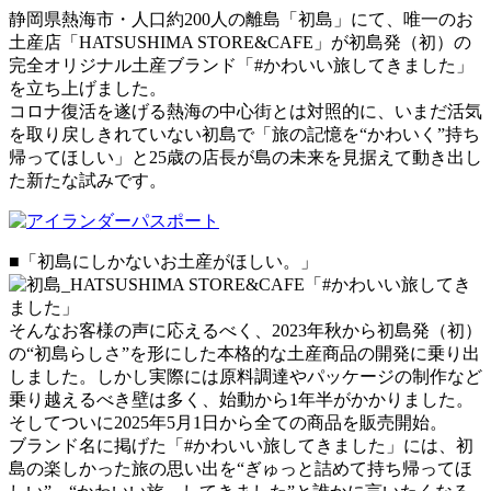
静岡県熱海市・人口約200人の離島「初島」にて、唯一のお
土産店「HATSUSHIMA STORE&CAFE」が初島発（初）の
完全オリジナル土産ブランド「#かわいい旅してきました」
を立ち上げました。
コロナ復活を遂げる熱海の中心街とは対照的に、いまだ活気
を取り戻しきれていない初島で「旅の記憶を“かわいく”持ち
帰ってほしい」と25歳の店長が島の未来を見据えて動き出し
た新たな試みです。
■「初島にしかないお土産がほしい。」
そんなお客様の声に応えるべく、2023年秋から初島発（初）
の“初島らしさ”を形にした本格的な土産商品の開発に乗り出
しました。しかし実際には原料調達やパッケージの制作など
乗り越えるべき壁は多く、始動から1年半がかかりました。
そしてついに2025年5月1日から全ての商品を販売開始。
ブランド名に掲げた「#かわいい旅してきました」には、初
島の楽しかった旅の思い出を“ぎゅっと詰めて持ち帰ってほ