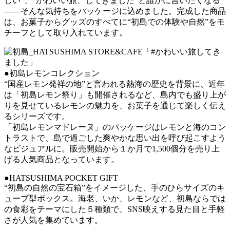
しい”、“かわいい旅、してきました”と誰かに言いたくなる
——そんな気持ちをパッケージに込めました。完成した商品
は、お菓子からグッズのすべてに“初島での体験や自然”をモ
チーフとして取り入れています。
●初島レモンコレクション
“国産レモン発祥の地”と言われる熱海の歴史を背景に、近年
は「初島レモン祭り」も開催されるなど、島内でも盛り上が
りを見せているレモンの魅力を、お菓子を通じて楽しく伝え
るシリーズです。
「初島レモンマドレーヌ」のパッケージはレモンと海のコン
トラストで、島で過ごした爽やかな思い出を呼び起こすよう
なビジュアルに。販売開始から１か月で1,500個分を売り上
げる人気商品となっています。
●HATSUSHIMA POCKET GIFT
“初島の自然の宝石箱”をイメージした、手のひらサイズのキ
ューブ型ボックス。海老、いか、レモンなど、初島ならでは
の食彩をテーマにした５種類で、SNS映えする見た目と手軽
さが人気を集めています。