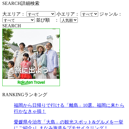
SEARCH
詳細検索
大エリア：
小エリア：
ジャンル：
並び順 ：
SEARCH
RANKING
ランキング
福岡から日帰りで行ける「離島」10選。福岡に来たら
行かなきゃ損！
愛媛県今治市「大島」の観光スポット&グルメを一挙
にご紹介♪しまなみ海道をプチサイクリング！