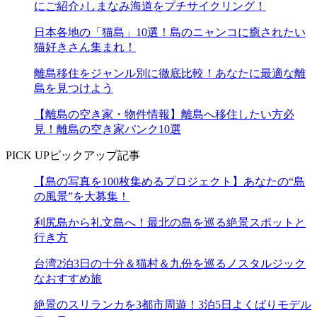
にご紹介♪しまなみ海道をプチサイクリング！
日本各地の「猫島」10選！島のニャンコに癒されたい
猫好きさん集まれ！
離島移住をジャンル別に徹底比較！あなたに最適な離
島を見つけよう
【離島の空き家・物件情報】離島へ移住したい方必
見！離島の空き家バンク10選
PICK UP
ピックアップ記事
【島の写真を100枚集めるプロジェクト】あなたの“島
の風景”を大募集！
利尻島から礼文島へ！最北の島を巡る絶景スポットと
行き方
台湾2泊3日の十分＆猫村＆九份を巡るノスタルジック
なおすすめ旅
絶景のスリランカを3都市周遊！3泊5日よくばりモデル