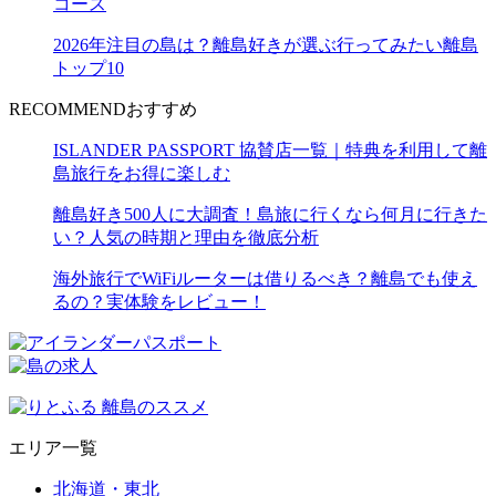
コース
2026年注目の島は？離島好きが選ぶ行ってみたい離島
トップ10
RECOMMEND
おすすめ
ISLANDER PASSPORT 協賛店一覧｜特典を利用して離
島旅行をお得に楽しむ
離島好き500人に大調査！島旅に行くなら何月に行きた
い？人気の時期と理由を徹底分析
海外旅行でWiFiルーターは借りるべき？離島でも使え
るの？実体験をレビュー！
エリア一覧
北海道・東北