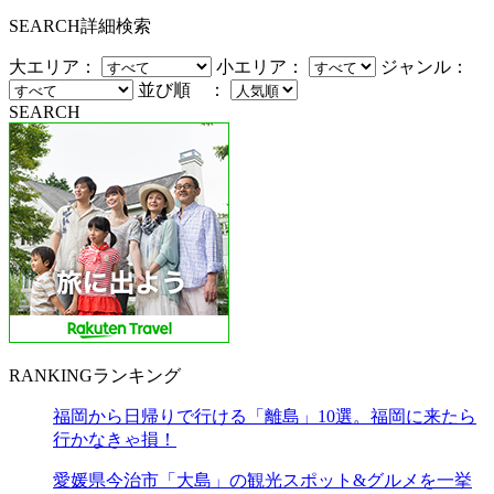
SEARCH
詳細検索
大エリア：
小エリア：
ジャンル：
並び順 ：
SEARCH
RANKING
ランキング
福岡から日帰りで行ける「離島」10選。福岡に来たら
行かなきゃ損！
愛媛県今治市「大島」の観光スポット&グルメを一挙