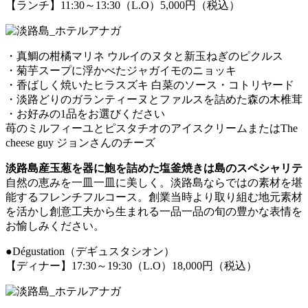
【ランチ】11:30～13:30（L.O）5,000円（税込）
・真鯛の柑橘マリネ ウルイのヌタと新玉ねぎのピクルス
・菊芋スープに浮かべたジャガイモのニョッキ
・香ばしく焼いたヒラスズキ 白菜のソース・コトリヤード
・淡路どりのガランティーヌとファルスを詰めた森の木椎茸
・お好みの1品をお選びください
苺のミルフィーユとピスタチオのアイスクリームまたはThe
cheese guy ジョンさんのチーズ
淡路島産玉葱を器に鮑を詰めた塩釜焼きは島のスペシャリテ
自然の恵みを一皿一皿に美しく。淡路島ならではの素材を堪
能するフレンチフルコース。創業当時より取り組む地元素材
を活かし創意工夫から生まれる一品一品の旬の豊かな表情を
お愉しみください。
●Dégustation（デギュスタシオン）
【ディナー】17:30～19:30（L.O）18,000円（税込）