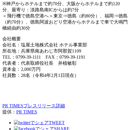
※神戸からホテルまで約70分、大阪からホテルまで約120
分、最寄り：淡路島南ICからは約7分
＜飛行機で徳島空港へ＞東京⇒徳島（約80分）、福岡⇒徳島
（約70分）、徳島阿波おどり空港からホテルまで車で大鳴門
橋経由約30分
会社概要
会社名：塩屋土地株式会社 ホテル事業部
所在地：兵庫県南あわじ市阿那賀1109
TEL：0799-39-1111 FAX：0799-39-1191
代表者：代表取締役社長 井植敏彰
資本金：2,000万円
社員数：28名（令和4年2月1日現在）
PR TIMESプレスリリース詳細
提供：
PR TIMES
TWEET
SHARE