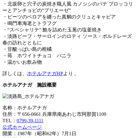
・北坂卵と穴子の炭焼き職人風 カノシシのパテ ブロッコリ
ーとアンチョビの“プリエーゼ”
・ビーツのベロアを纏った真鯛のクリュとキャビア
・鳴門車海老とトラフグ
・“スペシャリテ” 鮑を詰めた玉葱の塩釜焼き
・淡路ビーフ・サーロインのロティ ソース・ボルドレーズ
春の訪れとともに
・甘酸っぱい島の柑橘
・苺 ホワイトチョコ バニラ
・温かいお飲み物
詳しくは、
ホテルアナガHP
より 。
ホテルアナガ 施設概要
名称：ホテルアナガ
住所：〒656-0661 兵庫県南あわじ市阿那賀1109
TEL：
0799-39-1111
公式ホームページ
開業：1987年（昭和62年）7月1日