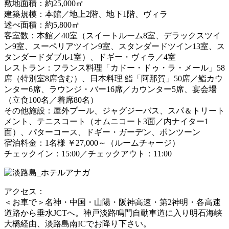
敷地面積：約25,000㎡
建築規模：本館／地上2階、地下1階、ヴィラ
述べ面積：約5,800㎡
客室数：本館／40室（スイートルーム8室、デラックスツイ
ン9室、スーペリアツイン9室、スタンダードツイン13室、ス
タンダードダブル1室）、ドギー・ヴィラ／4室
レストラン：フランス料理「カドー・ドゥ・ラ・メール」58
席（特別室8席含む）、日本料理 鮨「阿那賀」50席／鮨カウ
ンター6席、ラウンジ・バー16席／カウンター5席、宴会場
（立食100名／着席80名）
その他施設：屋外プール、ジャグジーバス、スパ＆トリート
メント、テニスコート（オムニコート3面／内ナイター1
面）、パターコース、ドギー・ガーデン、ポンツーン
宿泊料金：1名様 ￥27,000～（ルームチャージ）
チェックイン：15:00／チェックアウト：11:00
アクセス：
＜お車で＞名神・中国・山陽・阪神高速・第2神明・各高速
道路から垂水JCTへ。神戸淡路鳴門自動車道に入り明石海峡
大橋経由、淡路島南ICでお降り下さい。