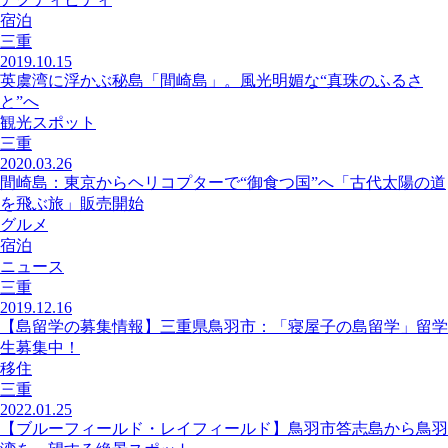
宿泊
三重
2019.10.15
英虞湾に浮かぶ秘島「間崎島」。風光明媚な“真珠のふるさ
と”へ
観光スポット
三重
2020.03.26
間崎島：東京からヘリコプターで“御食つ国”へ「古代太陽の道
を飛ぶ旅」販売開始
グルメ
宿泊
ニュース
三重
2019.12.16
【島留学の募集情報】三重県鳥羽市：「寝屋子の島留学」留学
生募集中！
移住
三重
2022.01.25
【ブルーフィールド・レイフィールド】鳥羽市答志島から鳥羽