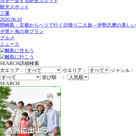
湾を一望する絶景スポット
観光スポット
三重
2020.06.10
間崎島：京都からヘリで行く日帰り二人旅～伊勢志摩の美しい
夕景と海の幸プラン
グルメ
ニュース
SEARCH
詳細検索
大エリア：
小エリア：
ジャンル：
並び順 ：
SEARCH