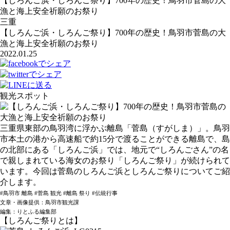
【しろんご浜・しろんご祭り】700年の歴史！鳥羽市菅島の大
漁と海上安全祈願のお祭り
三重
【しろんご浜・しろんご祭り】700年の歴史！鳥羽市菅島の大
漁と海上安全祈願のお祭り
2022.01.25
観光スポット
三重県東部の鳥羽湾に浮かぶ離島「菅島（すがしま）」。鳥羽
市本土の港から高速船で約15分で渡ることができる離島で、島
の北部にある「しろんご浜」では、地元で“しろんごさん”の名
で親しまれている海女のお祭り「しろんご祭り」が続けられて
います。今回は菅島のしろんご浜としろんご祭りについてご紹
介します。
#鳥羽市 離島 #菅島 観光 #離島 祭り #伝統行事
文章・画像提供：鳥羽市観光課
編集：りとふる編集部
【しろんご祭りとは】