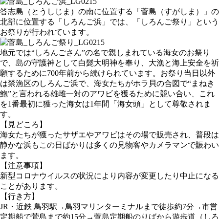
答志島（とうしじま）の南に位置する「菅島（すがしま）」の
北部に位置する「しろんご浜」では、「しろんご祭り」という
お祭りが行われています。
地元では“しろんごさん”の名で親しまれている海女のお祭り
で、島の守護神として白髭大明神を奉り、大漁と海上安全を祈
願するために700年前から続けられています。お祭り当日以外
は禁漁区のしろんご浜で、海女たちがホラ貝の合図で“まねき
鮑”と言われる雄雌一対のアワビを獲るために競い合い、これ
を1番最初に獲った海女は1年間「海女頭」として尊敬されま
す。
【見どころ】
海女たちが獲ったサザエやアワビはその場で販売され、普段は
静かな浜もこの日ばかりは多くの見物客やカメラマンで賑わい
ます。
【注意事項】
新型コロナウイルスの状況により内容が変更したり中止になる
ことがあります。
【行き方】
JR・近鉄 鳥羽駅→鳥羽マリンターミナルまで徒歩約7分→市営
定期船で菅島まで約15分→菅島定期船のりばから遊歩道（しろ