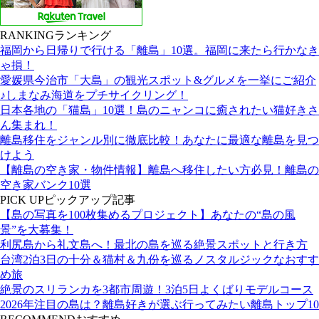
RANKING
ランキング
福岡から日帰りで行ける「離島」10選。福岡に来たら行かなき
ゃ損！
愛媛県今治市「大島」の観光スポット&グルメを一挙にご紹介
♪しまなみ海道をプチサイクリング！
日本各地の「猫島」10選！島のニャンコに癒されたい猫好きさ
ん集まれ！
離島移住をジャンル別に徹底比較！あなたに最適な離島を見つ
けよう
【離島の空き家・物件情報】離島へ移住したい方必見！離島の
空き家バンク10選
PICK UP
ピックアップ記事
【島の写真を100枚集めるプロジェクト】あなたの“島の風
景”を大募集！
利尻島から礼文島へ！最北の島を巡る絶景スポットと行き方
台湾2泊3日の十分＆猫村＆九份を巡るノスタルジックなおすす
め旅
絶景のスリランカを3都市周遊！3泊5日よくばりモデルコース
2026年注目の島は？離島好きが選ぶ行ってみたい離島トップ10