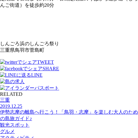
んご街道）を徒歩約20分
しんごろ浜のしんごろ祭り
三重県鳥羽市菅島町
TWEET
SHARE
LINE
RELATED
三重
2019.12.25
伊勢志摩の離島へ行こう！「鳥羽・志摩」を楽しむ大人のため
の島旅ガイド♪
観光スポット
グルメ
アクティビティ