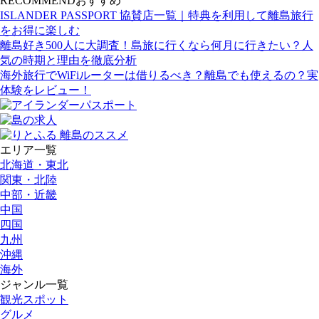
RECOMMEND
おすすめ
ISLANDER PASSPORT 協賛店一覧｜特典を利用して離島旅行
をお得に楽しむ
離島好き500人に大調査！島旅に行くなら何月に行きたい？人
気の時期と理由を徹底分析
海外旅行でWiFiルーターは借りるべき？離島でも使えるの？実
体験をレビュー！
エリア一覧
北海道・東北
関東・北陸
中部・近畿
中国
四国
九州
沖縄
海外
ジャンル一覧
観光スポット
グルメ