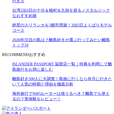
行き方
台湾2泊3日の十分＆猫村＆九份を巡るノスタルジック
なおすすめ旅
絶景のスリランカを3都市周遊！3泊5日よくばりモデル
コース
2026年注目の島は？離島好きが選ぶ行ってみたい離島
トップ10
RECOMMEND
おすすめ
ISLANDER PASSPORT 協賛店一覧｜特典を利用して離
島旅行をお得に楽しむ
離島好き500人に大調査！島旅に行くなら何月に行きた
い？人気の時期と理由を徹底分析
海外旅行でWiFiルーターは借りるべき？離島でも使え
るの？実体験をレビュー！