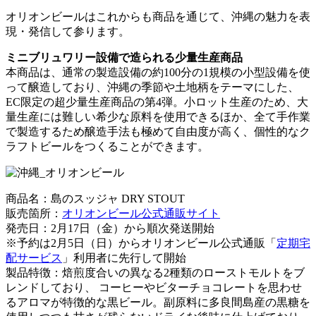
オリオンビールはこれからも商品を通じて、沖縄の魅力を表
現・発信して参ります。
ミニブリュワリー設備で造られる少量生産商品
本商品は、通常の製造設備の約100分の1規模の小型設備を使
って醸造しており、沖縄の季節や土地柄をテーマにした、
EC限定の超少量生産商品の第4弾。小ロット生産のため、大
量生産には難しい希少な原料を使用できるほか、全て手作業
で製造するため醸造手法も極めて自由度が高く、個性的なク
ラフトビールをつくることができます。
商品名：島のスッジャ DRY STOUT
販売箇所：
オリオンビール公式通販サイト
発売日：2月17日（金）から順次発送開始
※予約は2月5日（日）からオリオンビール公式通販「
定期宅
配サービス
」利用者に先行して開始
製品特徴：焙煎度合いの異なる2種類のローストモルトをブ
レンドしており、 コーヒーやビターチョコレートを思わせ
るアロマが特徴的な黒ビール。副原料に多良間島産の黒糖を