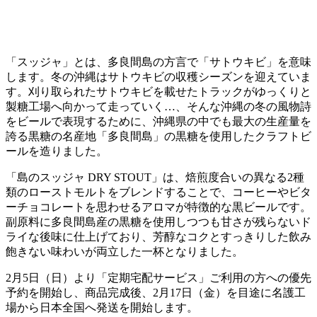
「スッジャ」とは、多良間島の方言で「サトウキビ」を意味
します。冬の沖縄はサトウキビの収穫シーズンを迎えていま
す。刈り取られたサトウキビを載せたトラックがゆっくりと
製糖工場へ向かって走っていく…、そんな沖縄の冬の風物詩
をビールで表現するために、沖縄県の中でも最大の生産量を
誇る黒糖の名産地「多良間島」の黒糖を使用したクラフトビ
ールを造りました。
「島のスッジャ DRY STOUT」は、焙煎度合いの異なる2種
類のローストモルトをブレンドすることで、コーヒーやビタ
ーチョコレートを思わせるアロマが特徴的な黒ビールです。
副原料に多良間島産の黒糖を使用しつつも甘さが残らないド
ライな後味に仕上げており、芳醇なコクとすっきりした飲み
飽きない味わいが両立した一杯となりました。​
2月5日（日）より「定期宅配サービス」ご利用の方への優先
予約を開始し、商品完成後、2月17日（金）を目途に名護工
場から日本全国へ発送を開始します。