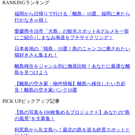
RANKING
ランキング
福岡から日帰りで行ける「離島」10選。福岡に来たら
行かなきゃ損！
愛媛県今治市「大島」の観光スポット&グルメを一挙
にご紹介♪しまなみ海道をプチサイクリング！
日本各地の「猫島」10選！島のニャンコに癒されたい
猫好きさん集まれ！
離島移住をジャンル別に徹底比較！あなたに最適な離
島を見つけよう
【離島の空き家・物件情報】離島へ移住したい方必
見！離島の空き家バンク10選
PICK UP
ピックアップ記事
【島の写真を100枚集めるプロジェクト】あなたの“島
の風景”を大募集！
利尻島から礼文島へ！最北の島を巡る絶景スポットと