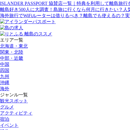
ISLANDER PASSPORT 協賛店一覧｜特典を利用して離島旅
離島好き500人に大調査！島旅に行くなら何月に行きたい？人
海外旅行でWiFiルーターは借りるべき？離島でも使えるの？
エリア一覧
北海道・東北
関東・北陸
中部・近畿
中国
四国
九州
沖縄
海外
ジャンル一覧
観光スポット
グルメ
アクティビティ
宿泊
イベント