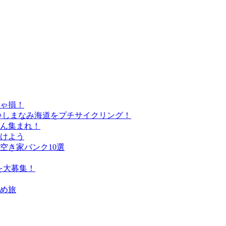
きゃ損！
♪しまなみ海道をプチサイクリング！
さん集まれ！
けよう
空き家バンク10選
を大募集！
すめ旅