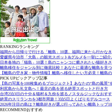
RANKING
ランキング
福岡から日帰りで行ける「離島」10選。福岡に来たら行かな
愛媛県今治市「大島」の観光スポット&グルメを一挙にご紹介
日本各地の「猫島」10選！島のニャンコに癒されたい猫好き
離島移住をジャンル別に徹底比較！あなたに最適な離島を見つ
【離島の空き家・物件情報】離島へ移住したい方必見！離島の
PICK UP
ピックアップ記事
【島の写真を100枚集めるプロジェクト】あなたの“島の風景”
利尻島から礼文島へ！最北の島を巡る絶景スポットと行き方
台湾2泊3日の十分＆猫村＆九份を巡るノスタルジックなおす
絶景のスリランカを3都市周遊！3泊5日よくばりモデルコース
2026年注目の島は？離島好きが選ぶ行ってみたい離島トップ10
RECOMMEND
おすすめ