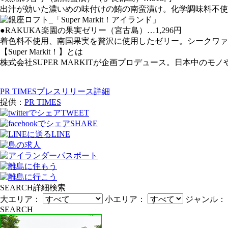
出汁が効いた濃いめの味付けの鮪の南蛮漬け。化学調味料不使
●RAKUKA楽園の果実ゼリー（宮古島）…1,296円
着色料不使用、南国果実を贅沢に使用したゼリー。シークワァ
【Super Markit！】とは
株式会社SUPER MARKITが企画プロデュース。日本中の
PR TIMESプレスリリース詳細
提供：
PR TIMES
TWEET
SHARE
LINE
SEARCH
詳細検索
大エリア：
小エリア：
ジャンル：
SEARCH