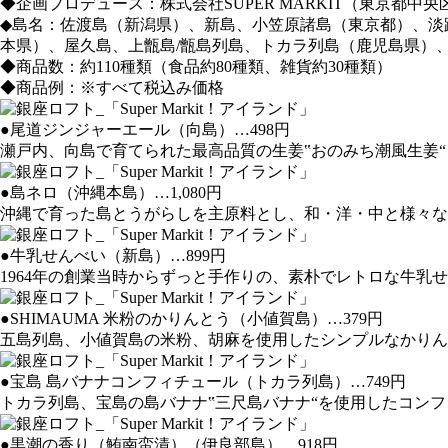
◆企画プロデュース：株式会社SUPER MARKIT（東京都中央
◆島名：佐渡島（新潟県）、新島、小笠原諸島（東京都）、淡
本県）、屋久島、上甑島/甑島列島、トカラ列島（鹿児島県）
◆商品数：約110種類（食品約80種類、雑貨約30種類）
◆商品例：※すべて税込み価格
●尾道ジンジャーエール（向島）…498円
瀬戸内、向島で育てられた最高品質の生姜‟おのみち潮風生姜
●島ネロ（沖縄本島）…1,080円
沖縄で育った島とうがらしを主原料とし、和・洋・中と様々な
●牛乳せんべい（新島）…899円
1964年の創業当時からずっと手作りの、素朴でレトロな牛乳
●SHIMAUMA 米粉のかりんとう（小値賀島）…379円
五島列島、小値賀島の米粉、胡麻を使用したシンプルなかりん
●宝島 島バナナコンフィチュール（トカラ列島）…749円
トカラ列島、宝島の島バナナ‟三尺島バナナ“を使用したコン
●黒潮の香り（鮪南蛮漬）（伊良部島）…918円