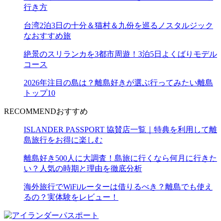
行き方
台湾2泊3日の十分＆猫村＆九份を巡るノスタルジック
なおすすめ旅
絶景のスリランカを3都市周遊！3泊5日よくばりモデル
コース
2026年注目の島は？離島好きが選ぶ行ってみたい離島
トップ10
RECOMMEND
おすすめ
ISLANDER PASSPORT 協賛店一覧｜特典を利用して離
島旅行をお得に楽しむ
離島好き500人に大調査！島旅に行くなら何月に行きた
い？人気の時期と理由を徹底分析
海外旅行でWiFiルーターは借りるべき？離島でも使え
るの？実体験をレビュー！