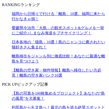
RANKING
ランキング
福岡から日帰りで行ける「離島」10選。福岡に来たら
行かなきゃ損！
愛媛県今治市「大島」の観光スポット&グルメを一挙
にご紹介♪しまなみ海道をプチサイクリング！
日本各地の「猫島」10選！島のニャンコに癒されたい
猫好きさん集まれ！
離島移住をジャンル別に徹底比較！あなたに最適な離
島を見つけよう
【離島の空き家・物件情報】離島へ移住したい方必
見！離島の空き家バンク10選
PICK UP
ピックアップ記事
【島の写真を100枚集めるプロジェクト】あなたの“島
の風景”を大募集！
利尻島から礼文島へ！最北の島を巡る絶景スポットと