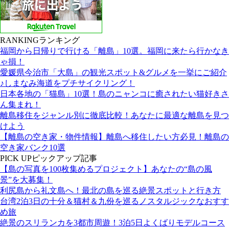
RANKING
ランキング
福岡から日帰りで行ける「離島」10選。福岡に来たら行かなき
ゃ損！
愛媛県今治市「大島」の観光スポット&グルメを一挙にご紹介
♪しまなみ海道をプチサイクリング！
日本各地の「猫島」10選！島のニャンコに癒されたい猫好きさ
ん集まれ！
離島移住をジャンル別に徹底比較！あなたに最適な離島を見つ
けよう
【離島の空き家・物件情報】離島へ移住したい方必見！離島の
空き家バンク10選
PICK UP
ピックアップ記事
【島の写真を100枚集めるプロジェクト】あなたの“島の風
景”を大募集！
利尻島から礼文島へ！最北の島を巡る絶景スポットと行き方
台湾2泊3日の十分＆猫村＆九份を巡るノスタルジックなおすす
め旅
絶景のスリランカを3都市周遊！3泊5日よくばりモデルコース