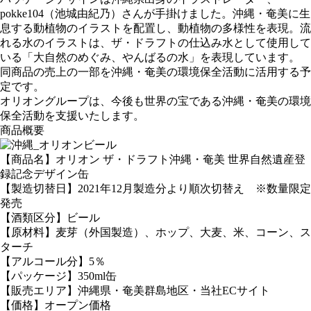
pokke104（池城由紀乃）さんが手掛けました。沖縄・奄美に生
息する動植物のイラストを配置し、動植物の多様性を表現。流
れる水のイラストは、ザ・ドラフトの仕込み水として使用して
いる「大自然のめぐみ、やんばるの水」を表現しています。
同商品の売上の一部を沖縄・奄美の環境保全活動に活用する予
定です。
オリオングループは、今後も世界の宝である沖縄・奄美の環境
保全活動を支援いたします。
商品概要
【商品名】オリオン ザ・ドラフト沖縄・奄美 世界自然遺産登
録記念デザイン缶
【製造切替日】2021年12月製造分より順次切替え ※数量限定
発売
【酒類区分】ビール
【原材料】麦芽（外国製造）、ホップ、大麦、米、コーン、ス
ターチ
【アルコール分】5％
【パッケージ】350ml缶
【販売エリア】沖縄県・奄美群島地区・当社ECサイト
【価格】オープン価格