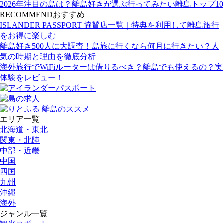
2026年注目の島は？離島好きが選ぶ行ってみたい離島トップ10
RECOMMEND
おすすめ
ISLANDER PASSPORT 協賛店一覧｜特典を利用して離島旅行
をお得に楽しむ
離島好き500人に大調査！島旅に行くなら何月に行きたい？人
気の時期と理由を徹底分析
海外旅行でWiFiルーターは借りるべき？離島でも使えるの？実
体験をレビュー！
エリア一覧
北海道・東北
関東・北陸
中部・近畿
中国
四国
九州
沖縄
海外
ジャンル一覧