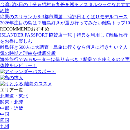
台湾2泊3日の十分＆猫村＆九份を巡るノスタルジックなおすす
め旅
絶景のスリランカを3都市周遊！3泊5日よくばりモデルコース
2026年注目の島は？離島好きが選ぶ行ってみたい離島トップ10
RECOMMEND
おすすめ
ISLANDER PASSPORT 協賛店一覧｜特典を利用して離島旅行
をお得に楽しむ
離島好き500人に大調査！島旅に行くなら何月に行きたい？人
気の時期と理由を徹底分析
海外旅行でWiFiルーターは借りるべき？離島でも使えるの？実
体験をレビュー！
エリア一覧
北海道・東北
関東・北陸
中部・近畿
中国
四国
九州