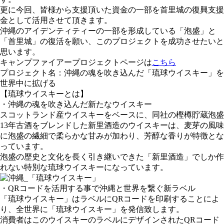
更に今回、皆様から支援頂いた資金の一部を首里城の復興支援
金として活用させて頂きます。
沖縄のアイデンティティーの一部を形成している「泡盛」と
「首里城」の復活を願い、このプロジェクトを成功させたいと
思います。
キャンプファイアープロジェクトページは
こちら
プロジェクト名：沖縄の魂を吹き込んだ「琉球ウイスキー」を
世界中に拡げる
【琉球ウイスキーとは】
・沖縄の魂を吹き込んだ新たなウイスキー
スコットランド産ウイスキーをベースに、同社の樫樽貯蔵泡盛
13年古酒をブレンドした新里酒造のウイスキーは、麦芽の風味
に泡盛の繊細で柔らかな甘みが加わり、芳醇な香りが特徴とな
っています。
泡盛の歴史と文化を長く引き継いできた「新里酒造」でしか作
れない特別な琉球ウイスキーになっています。
・QRコードを活用する事で沖縄と世界を繋ぐ新ラベル
「琉球ウイスキー」はラベルにQRコードを印刷することによ
り、全世界に「琉球ウイスキー」を発信致します。
消費者はこのウイスキーのラベルにデザインされたQRコード