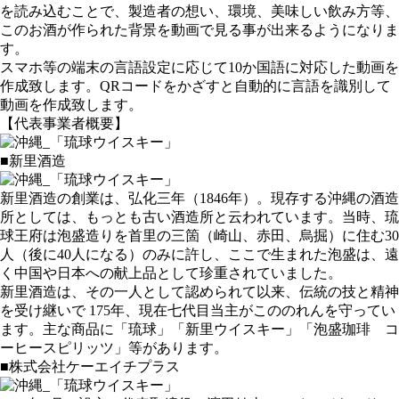
を読み込むことで、製造者の想い、環境、美味しい飲み方等、
このお酒が作られた背景を動画で見る事が出来るようになりま
す。
スマホ等の端末の言語設定に応じて10か国語に対応した動画を
作成致します。QRコードをかざすと自動的に言語を識別して
動画を作成致します。
【代表事業者概要】
■新里酒造
新里酒造の創業は、弘化三年（1846年）。現存する沖縄の酒造
所としては、もっとも古い酒造所と云われています。当時、琉
球王府は泡盛造りを首里の三箇（崎山、赤田、烏掘）に住む30
人（後に40人になる）のみに許し、ここで生まれた泡盛は、遠
く中国や日本への献上品として珍重されていました。
新里酒造は、その一人として認められて以来、伝統の技と精神
を受け継いで 175年、現在七代目当主がこののれんを守ってい
ます。主な商品に「琉球」「新里ウイスキー」「泡盛珈琲 コ
ーヒースピリッツ」等があります。
■株式会社ケーエイチプラス