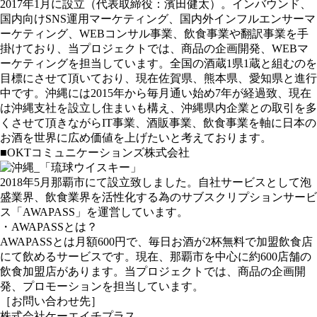
2017年1月に設立（代表取締役：濱田健太）。インバウンド、
国内向けSNS運用マーケティング、国内外インフルエンサーマ
ーケティング、WEBコンサル事業、飲食事業や翻訳事業を手
掛けており、当プロジェクトでは、商品の企画開発、WEBマ
ーケティングを担当しています。全国の酒蔵1県1蔵と組むのを
目標にさせて頂いており、現在佐賀県、熊本県、愛知県と進行
中です。沖縄には2015年から毎月通い始め7年が経過致、現在
は沖縄支社を設立し住まいも構え、沖縄県内企業との取引を多
くさせて頂きながらIT事業、酒販事業、飲食事業を軸に日本の
お酒を世界に広め価値を上げたいと考えております。
■OKTコミュニケーションズ株式会社
2018年5月那覇市にて設立致しました。自社サービスとして泡
盛業界、飲食業界を活性化する為のサブスクリプションサービ
ス「AWAPASS」を運営しています。
・AWAPASSとは？
AWAPASSとは月額600円で、毎日お酒が2杯無料で加盟飲食店
にて飲めるサービスです。現在、那覇市を中心に約600店舗の
飲食加盟店があります。当プロジェクトでは、商品の企画開
発、プロモーションを担当しています。
［お問い合わせ先］
株式会社ケーエイチプラス