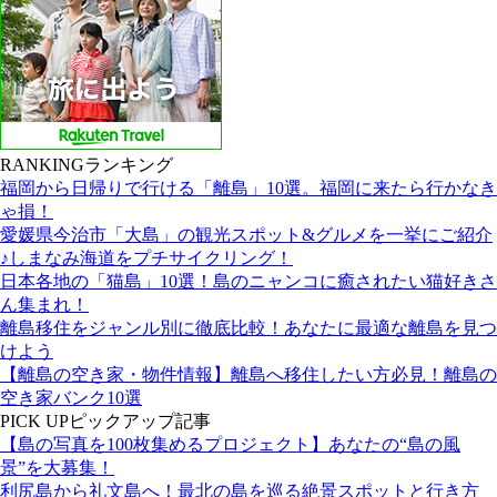
RANKING
ランキング
福岡から日帰りで行ける「離島」10選。福岡に来たら行かなき
ゃ損！
愛媛県今治市「大島」の観光スポット&グルメを一挙にご紹介
♪しまなみ海道をプチサイクリング！
日本各地の「猫島」10選！島のニャンコに癒されたい猫好きさ
ん集まれ！
離島移住をジャンル別に徹底比較！あなたに最適な離島を見つ
けよう
【離島の空き家・物件情報】離島へ移住したい方必見！離島の
空き家バンク10選
PICK UP
ピックアップ記事
【島の写真を100枚集めるプロジェクト】あなたの“島の風
景”を大募集！
利尻島から礼文島へ！最北の島を巡る絶景スポットと行き方