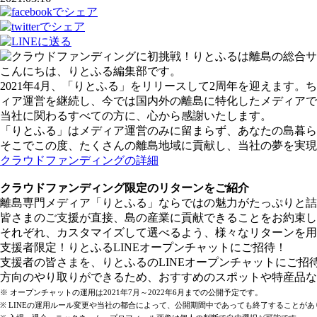
こんにちは、りとふる編集部です。
2021年4月、「りとふる」をリリースして2周年を迎えます
ィア運営を継続し、今では国内外の離島に特化したメディアで
当社に関わるすべての方に、心から感謝いたします。
「りとふる」はメディア運営のみに留まらず、あなたの島暮ら
そこでこの度、たくさんの離島地域に貢献し、当社の夢を実現
クラウドファンディングの詳細
クラウドファンディング限定のリターンをご紹介
離島専門メディア「りとふる」ならではの魅力がたっぷりと詰
皆さまのご支援が直接、島の産業に貢献できることをお約束し
それぞれ、カスタマイズして選べるよう、様々なリターンを用
支援者限定！りとふるLINEオープンチャットにご招待！
支援者の皆さまを、りとふるのLINEオープンチャットにご招
方向のやり取りができるため、おすすめのスポットや特産品な
※ オープンチャットの運用は2021年7月～2022年6月までの公開予定です。
※ LINEの運用ルール変更や当社の都合によって、公開期間中であっても終了することがあ