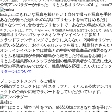
※ 入場、退会、ニックネーム、プロフィール画像は個人の判断で自由選択が可能です。
公式アンバサダーが作った、りとふるオリジナルのLightroom
Instagramにきれいな写真を載せたい！自分で撮った写
あなたが撮った思い出の写真にプリセットを当てはめるだけ！画
様々なシーンに合わせたプリセットで、あなたの島旅の思い出
※ プリセットとは、アプリ「Lightroom」内で編集済みの設定を当てはめることで、
2周年オリジナルTシャツ＆オンラインイベントに参加！
クラウドファンディングでしか手に入らない、2周年オリジナ
の思いを込めて、おそろいのTシャツを着て、離島好きさんた
オンラインイベントでは離島との中継や離島商品の抽選会など
りとふる編集部が全国の離島から厳選した特産品をお届け♪
りとふる編集部のスタッフが全国の離島事業者から直接に仕入
特定の事業者のみではなく、離島地域を応援したい方にピッタ
リターンについて
プロジェクトメンバーをご紹介
今回のプロジェクトは当社スタッフと、りとふる公式アンバサ
ェクトの企画や広報でサポートをしていただいています。
最後に
昨年はコロナ禍で当社を含め、経済活動に大きな打撃を受けた