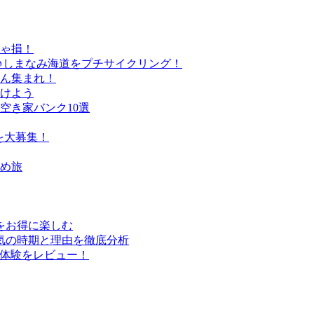
きゃ損！
♪しまなみ海道をプチサイクリング！
さん集まれ！
けよう
空き家バンク10選
を大募集！
すめ旅
行をお得に楽しむ
気の時期と理由を徹底分析
実体験をレビュー！