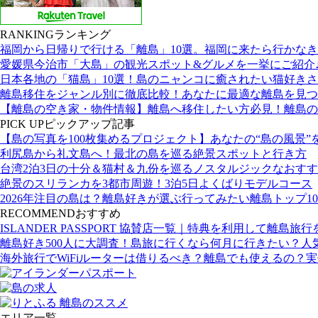
RANKING
ランキング
福岡から日帰りで行ける「離島」10選。福岡に来たら行かな
愛媛県今治市「大島」の観光スポット&グルメを一挙にご紹介
日本各地の「猫島」10選！島のニャンコに癒されたい猫好き
離島移住をジャンル別に徹底比較！あなたに最適な離島を見つ
【離島の空き家・物件情報】離島へ移住したい方必見！離島の
PICK UP
ピックアップ記事
【島の写真を100枚集めるプロジェクト】あなたの“島の風景”
利尻島から礼文島へ！最北の島を巡る絶景スポットと行き方
台湾2泊3日の十分＆猫村＆九份を巡るノスタルジックなおす
絶景のスリランカを3都市周遊！3泊5日よくばりモデルコース
2026年注目の島は？離島好きが選ぶ行ってみたい離島トップ10
RECOMMEND
おすすめ
ISLANDER PASSPORT 協賛店一覧｜特典を利用して離島旅
離島好き500人に大調査！島旅に行くなら何月に行きたい？人
海外旅行でWiFiルーターは借りるべき？離島でも使えるの？
エリア一覧