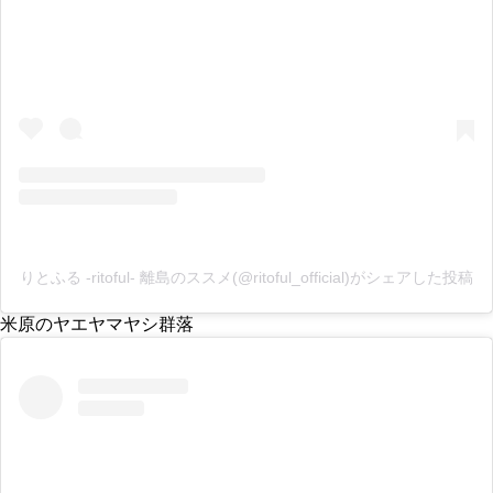
りとふる -ritoful- 離島のススメ(@ritoful_official)がシェアした投稿
米原のヤエヤマヤシ群落