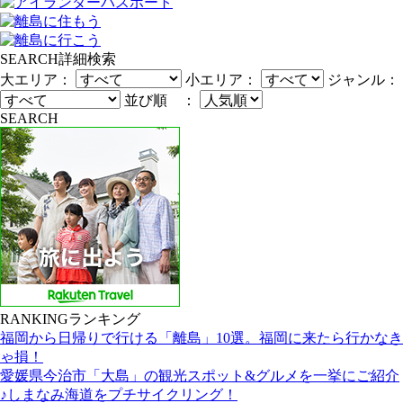
SEARCH
詳細検索
大エリア：
小エリア：
ジャンル：
並び順 ：
SEARCH
RANKING
ランキング
福岡から日帰りで行ける「離島」10選。福岡に来たら行かなき
ゃ損！
愛媛県今治市「大島」の観光スポット&グルメを一挙にご紹介
♪しまなみ海道をプチサイクリング！