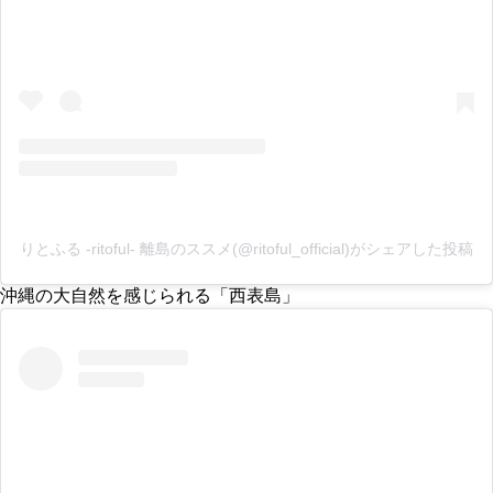
りとふる -ritoful- 離島のススメ(@ritoful_official)がシェアした投稿
沖縄の大自然を感じられる「西表島」