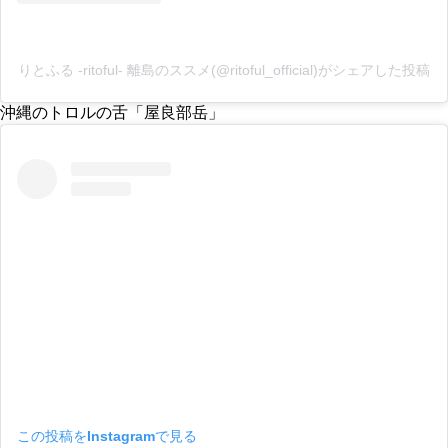
りとふる -ritoful- 離島のススメ(@ritoful_official)がシェアした投稿
沖縄のトロルの舌「屋良部岳」
この投稿をInstagramで見る