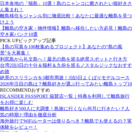
日本各地の「猫島」10選！島のニャンコに癒されたい猫好きさ
ん集まれ！
離島移住をジャンル別に徹底比較！あなたに最適な離島を見つ
けよう
【離島の空き家・物件情報】離島へ移住したい方必見！離島の
空き家バンク10選
PICK UP
ピックアップ記事
【島の写真を100枚集めるプロジェクト】あなたの“島の風
景”を大募集！
利尻島から礼文島へ！最北の島を巡る絶景スポットと行き方
台湾2泊3日の十分＆猫村＆九份を巡るノスタルジックなおすす
め旅
絶景のスリランカを3都市周遊！3泊5日よくばりモデルコース
2026年注目の島は？離島好きが選ぶ行ってみたい離島トップ10
RECOMMEND
おすすめ
ISLANDER PASSPORT 協賛店一覧｜特典を利用して離島旅行
をお得に楽しむ
離島好き500人に大調査！島旅に行くなら何月に行きたい？人
気の時期と理由を徹底分析
海外旅行でWiFiルーターは借りるべき？離島でも使えるの？実
体験をレビュー！