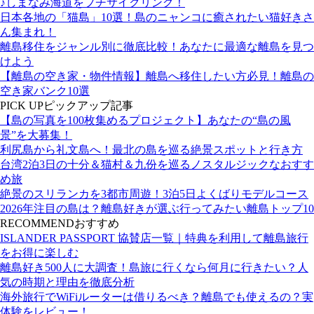
♪しまなみ海道をプチサイクリング！
日本各地の「猫島」10選！島のニャンコに癒されたい猫好きさ
ん集まれ！
離島移住をジャンル別に徹底比較！あなたに最適な離島を見つ
けよう
【離島の空き家・物件情報】離島へ移住したい方必見！離島の
空き家バンク10選
PICK UP
ピックアップ記事
【島の写真を100枚集めるプロジェクト】あなたの“島の風
景”を大募集！
利尻島から礼文島へ！最北の島を巡る絶景スポットと行き方
台湾2泊3日の十分＆猫村＆九份を巡るノスタルジックなおすす
め旅
絶景のスリランカを3都市周遊！3泊5日よくばりモデルコース
2026年注目の島は？離島好きが選ぶ行ってみたい離島トップ10
RECOMMEND
おすすめ
ISLANDER PASSPORT 協賛店一覧｜特典を利用して離島旅行
をお得に楽しむ
離島好き500人に大調査！島旅に行くなら何月に行きたい？人
気の時期と理由を徹底分析
海外旅行でWiFiルーターは借りるべき？離島でも使えるの？実
体験をレビュー！