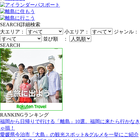
SEARCH
詳細検索
大エリア：
小エリア：
ジャンル：
並び順 ：
SEARCH
RANKING
ランキング
福岡から日帰りで行ける「離島」10選。福岡に来たら行かなき
ゃ損！
愛媛県今治市「大島」の観光スポット&グルメを一挙にご紹介