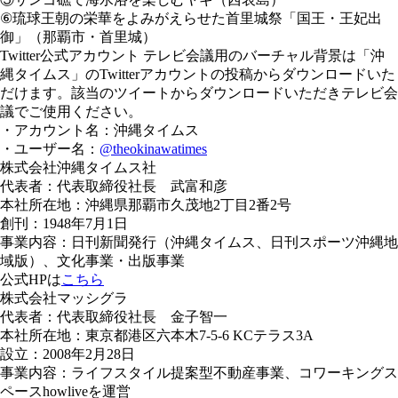
⑥琉球王朝の栄華をよみがえらせた首里城祭「国王・王妃出
御」（那覇市・首里城）
Twitter公式アカウント テレビ会議用のバーチャル背景は「沖
縄タイムス」のTwitterアカウントの投稿からダウンロードいた
だけます。該当のツイートからダウンロードいただきテレビ会
議でご使用ください。
・アカウント名：沖縄タイムス
・ユーザー名：
@theokinawatimes
株式会社沖縄タイムス社
代表者：代表取締役社長 武富和彦
本社所在地：沖縄県那覇市久茂地2丁目2番2号
創刊：1948年7月1日
事業内容：日刊新聞発行（沖縄タイムス、日刊スポーツ沖縄地
域版）、文化事業・出版事業
公式HPは
こちら
株式会社マッシグラ
代表者：代表取締役社長 金子智一
本社所在地：東京都港区六本木7-5-6 KCテラス3A
設立：2008年2月28日
事業内容：ライフスタイル提案型不動産事業、コワーキングス
ペースhowliveを運営