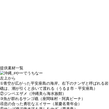
提供素材一覧
左上から
①青空が広がった平安座島の海岸。右下のナンザと呼ばれる岩
礁は、潮が引くと歩いて渡れる（うるま市・平安座島）
②ジンベエザメ（沖縄美ら海水族館）
③魚が群れるサンゴ礁（座間味村・阿真ビーチ）
④息の合った勇壮なエイサー（屋慶名青年会）
⑤サンゴ礁で海水浴を楽しむヤギ（西表島）