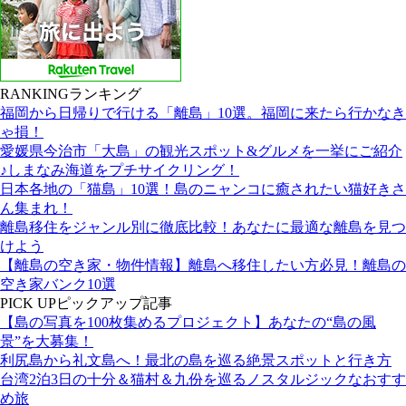
RANKING
ランキング
福岡から日帰りで行ける「離島」10選。福岡に来たら行かなき
ゃ損！
愛媛県今治市「大島」の観光スポット&グルメを一挙にご紹介
♪しまなみ海道をプチサイクリング！
日本各地の「猫島」10選！島のニャンコに癒されたい猫好きさ
ん集まれ！
離島移住をジャンル別に徹底比較！あなたに最適な離島を見つ
けよう
【離島の空き家・物件情報】離島へ移住したい方必見！離島の
空き家バンク10選
PICK UP
ピックアップ記事
【島の写真を100枚集めるプロジェクト】あなたの“島の風
景”を大募集！
利尻島から礼文島へ！最北の島を巡る絶景スポットと行き方
台湾2泊3日の十分＆猫村＆九份を巡るノスタルジックなおすす
め旅