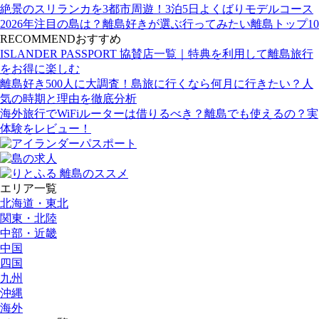
絶景のスリランカを3都市周遊！3泊5日よくばりモデルコース
2026年注目の島は？離島好きが選ぶ行ってみたい離島トップ10
RECOMMEND
おすすめ
ISLANDER PASSPORT 協賛店一覧｜特典を利用して離島旅行
をお得に楽しむ
離島好き500人に大調査！島旅に行くなら何月に行きたい？人
気の時期と理由を徹底分析
海外旅行でWiFiルーターは借りるべき？離島でも使えるの？実
体験をレビュー！
エリア一覧
北海道・東北
関東・北陸
中部・近畿
中国
四国
九州
沖縄
海外