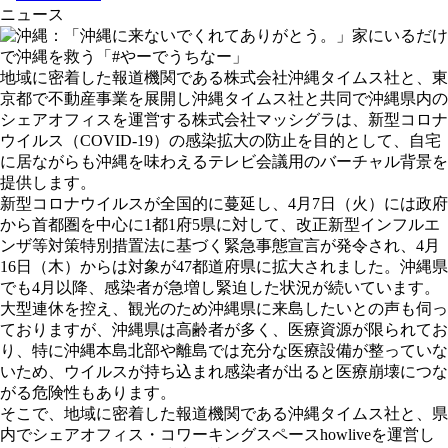
ニュース
地域に密着した報道機関である株式会社沖縄タイムス社と、東
京都で不動産事業を展開し沖縄タイムス社と共同で沖縄県内の
シェアオフィスを運営する株式会社マッシグラは、新型コロナ
ウイルス（COVID-19）の感染拡大の防止を目的として、自宅
に居ながらも沖縄を味わえるテレビ会議用のバーチャル背景を
提供します。
新型コロナウイルスが全国的に蔓延し、4月7日（火）には政府
から首都圏を中心に1都1府5県に対して、改正新型インフルエ
ンザ等対策特別措置法に基づく緊急事態宣言が発令され、4月
16日（木）からは対象が47都道府県に拡大されました。沖縄県
でも4月以降、感染者が急増し緊迫した状況が続いています。
大型連休を控え、観光のため沖縄県に来島したいとの声も伺っ
ておりますが、沖縄県は高齢者が多く、医療資源が限られてお
り、特に沖縄本島北部や離島では充分な医療設備が整っていな
いため、ウイルスが持ち込まれ感染者が出ると医療崩壊につな
がる危険性もあります。
そこで、地域に密着した報道機関である沖縄タイムス社と、県
内でシェアオフィス・コワーキングスペースhowliveを運営し