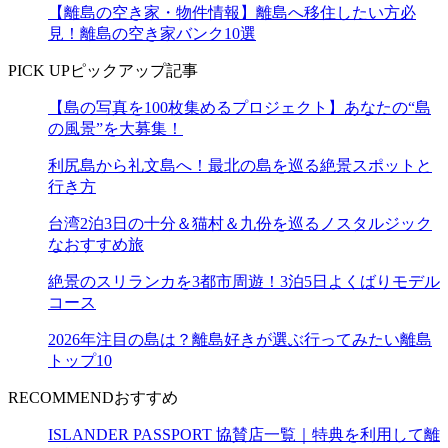
【離島の空き家・物件情報】離島へ移住したい方必
見！離島の空き家バンク10選
PICK UP
ピックアップ記事
【島の写真を100枚集めるプロジェクト】あなたの“島
の風景”を大募集！
利尻島から礼文島へ！最北の島を巡る絶景スポットと
行き方
台湾2泊3日の十分＆猫村＆九份を巡るノスタルジック
なおすすめ旅
絶景のスリランカを3都市周遊！3泊5日よくばりモデル
コース
2026年注目の島は？離島好きが選ぶ行ってみたい離島
トップ10
RECOMMEND
おすすめ
ISLANDER PASSPORT 協賛店一覧｜特典を利用して離