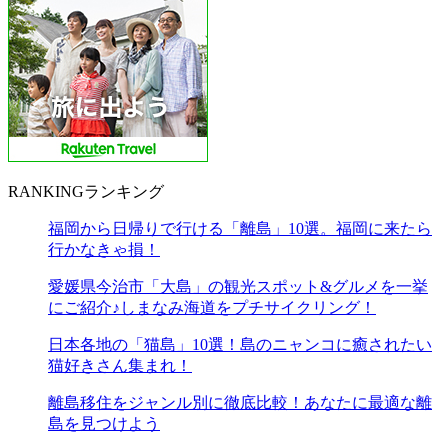
RANKING
ランキング
福岡から日帰りで行ける「離島」10選。福岡に来たら
行かなきゃ損！
愛媛県今治市「大島」の観光スポット&グルメを一挙
にご紹介♪しまなみ海道をプチサイクリング！
日本各地の「猫島」10選！島のニャンコに癒されたい
猫好きさん集まれ！
離島移住をジャンル別に徹底比較！あなたに最適な離
島を見つけよう