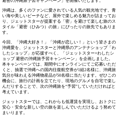
避密の沖縄旅予習キャンペーン」を開催いたします。
沖縄は、多くのファンに愛されている人気の観光地です。青
い海や美しいビーチなど、屋外で楽しめる魅力が詰まってお
り、ジェットスターが提案する「密」を避けて楽しむ旅のス
タイル「避密（ひみつ）の旅」にぴったりの旅先でもありま
す。
今回、「沖縄大好き！」「沖縄が恋しい！」という皆さまの
沖縄愛を、ジェットスターと沖縄県のアンテナショップ「わ
したショップ」が応援すべく、「ジェットスター×わしたシ
ョップ 避密の沖縄旅予習キャンペーン」を企画しました。
本キャンペーンでは、期間中にオンラインにてご応募いただ
くと、抽選で沖縄への国内往復航空券が1組2名様に、沖縄旅
気分が味わえる沖縄物産品が50名様に当たります。ぜひこの
機会に、旅行の計画を立てたり、現地のグルメを自宅で楽し
んだりすることで、次の沖縄旅を“予習”していただければと
考えています。
ジェットスターでは、これからも低運賃を実現し、おトクに
安心・安全な新しい空の旅を楽しんでいただけるよう努めて
まいります。