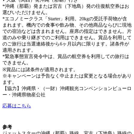
*沖縄（那覇）発または宮古（下地島）発の往復航空券はお
選びいただけません。
*エコノミークラス「Starter」利用。20kgの受託手荷物が含
まれます。機内での食事や飲み物、その他商品ならびに現地
での宿泊などは含まれません。座席の指定はできません。片
道のみや乗り継ぎでのご利用はできません。賞品を利用して
のご旅行は当選連絡後から6ヶ月以内に限ります。諸条件が
適用されます。
*緊急事態宣言発令中は、賞品の航空券を利用しての旅行は
できません。
※賞品には諸条件が適用されます。
※キャンペーンは予告なく中止または変更となる場合があり
ます。
【協力】沖縄県・（一財）沖縄観光コンベンションビューロ
ー・沖縄県物産公社
応募はこちら
参考
ジェットスターの沖縄（那覇）路線、宮古（下地島）路線の