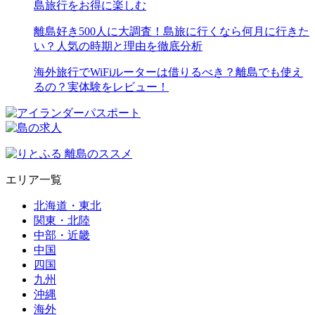
島旅行をお得に楽しむ
離島好き500人に大調査！島旅に行くなら何月に行きた
い？人気の時期と理由を徹底分析
海外旅行でWiFiルーターは借りるべき？離島でも使え
るの？実体験をレビュー！
エリア一覧
北海道・東北
関東・北陸
中部・近畿
中国
四国
九州
沖縄
海外