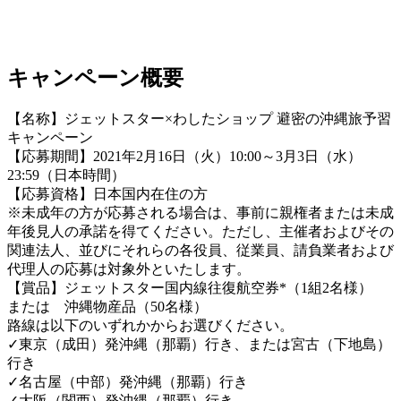
キャンペーン概要
【名称】ジェットスター×わしたショップ 避密の沖縄旅予習
キャンペーン
【応募期間】2021年2月16日（火）10:00～3月3日（水）
23:59（日本時間）
【応募資格】日本国内在住の方
※未成年の方が応募される場合は、事前に親権者または未成
年後見人の承諾を得てください。ただし、主催者およびその
関連法人、並びにそれらの各役員、従業員、請負業者および
代理人の応募は対象外といたします。
【賞品】ジェットスター国内線往復航空券*（1組2名様）
または 沖縄物産品（50名様）
路線は以下のいずれかからお選びください。
✓東京（成田）発沖縄（那覇）行き、または宮古（下地島）
行き
✓名古屋（中部）発沖縄（那覇）行き
✓大阪（関西）発沖縄（那覇）行き