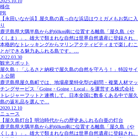
2025.10.10
移住
PR
【永田いなか浜】屋久島の真っ白な浜辺はウミガメもお気に入
り
鹿児島県大隅半島から約60km南に位置する離島「屋久島（や
くしま）」。雄大で類まれな自然は世界自然遺産に登録され、
本格的なトレッキングからマリンアクティビティまで楽しむこ
とができる魅力あふれる島です。…
2022.03.30
観光スポット
屋久島：「ふるさと納税で屋久島の自然を守ろう！」特設サイ
ト公開
鹿児島県屋久島町では、地場産業特化型の顧問・複業人材マッ
チングサービス「Going・Going・Local」を運営する株式会社
トレジャーフットと連携して、日本全国に数多くある中で屋久
島の返礼品を選んで…
2020.12.10
ニュース
【屋久島灯台】明治時代からの歴史あふれる白亜の灯台
鹿児島県大隅半島から約60km南に位置する離島「屋久島（や
くしま）」。雄大で類まれな自然は世界自然遺産に登録され、