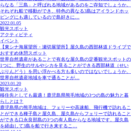
らなる「三島」と呼ばれる地域があるのをご存知でしょうか。
それぞれ船で移動ができ、特色の異なる3島はアイランドホッ
ピングにも適しているので島好きに…
2022.01.05
観光スポット
アクティビティ
イベント
【東シナ海展望所・瀬切展望所】屋久島の西部林道ドライブで
おすすめ休憩スポット
世界自然遺産があることで有名な屋久島の定番観光スポットの
1つに、野生のサルやシカを見ることができる西部林道（せい
ぶりんどう）を思い浮かべる方も多いのではないでしょうか。
世界自然遺産地域を車で通ることが…
2023.01.20
観光スポット
移住先としても最適！鹿児島県熊毛地域の3つの島の魅力と暮
らしとは？
鹿児島県の熊毛地域は、フェリーや高速船、飛行機で訪れるこ
とができる種子島と屋久島、屋久島からフェリーで訪れること
ができる口永良部島の3つの有人島からなる地域です。屋久島
を経由して3島を船で行き来するこ…