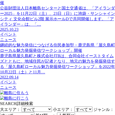
催
公益財団法人日本離島センターと国土交通省は、「アイランダ
ー2025」を11月22日（土）、23日（日）に池袋・サンシャイン
シティ 文化会館ビル2階 展示ホールDで共同開催します。「ア
イランダー」は、「…
2025.10.23
イベント
ニュース
継続的な魅力発信につなげる住民参加型・鹿児島県「屋久島町
ローカル魅力発掘発信ワークショップ」開催
鹿児島県屋久島町と株式会社JTBは、合同会社イーストタイム
ズとともに、地域住民が記者となり、地元の魅力を発掘発信す
る「屋久島町ローカル魅力発掘発信ワークショップ」を2022年
10月22日（土）と11月…
2022.09.14
イベント
ニュース
SEARCH
詳細検索
大エリア：
小エリア：
ジャンル：