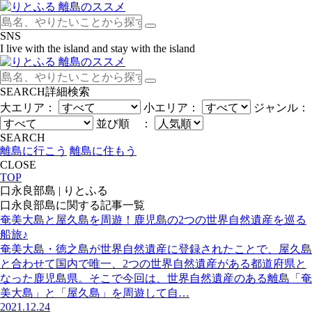
SNS
I live with the island and stay with the island
SEARCH
詳細検索
大エリア：
小エリア：
ジャンル：
並び順 ：
SEARCH
離島に行こう
離島に住もう
CLOSE
TOP
口永良部島 | りとふる
口永良部島
に関する記事一覧
奄美大島と屋久島を周遊！鹿児島の2つの世界自然遺産を巡る
船旅♪
奄美大島・徳之島が世界自然遺産に登録されたことで、屋久島
と合わせて国内で唯一、2つの世界自然遺産がある都道府県と
なった鹿児島県。そこで今回は、世界自然遺産のある離島「奄
美大島」と「屋久島」を周遊して自…
2021.12.24