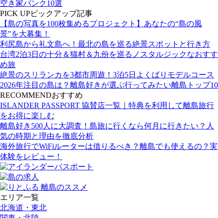
空き家バンク10選
PICK UP
ピックアップ記事
【島の写真を100枚集めるプロジェクト】あなたの“島の風
景”を大募集！
利尻島から礼文島へ！最北の島を巡る絶景スポットと行き方
台湾2泊3日の十分＆猫村＆九份を巡るノスタルジックなおすす
め旅
絶景のスリランカを3都市周遊！3泊5日よくばりモデルコース
2026年注目の島は？離島好きが選ぶ行ってみたい離島トップ10
RECOMMEND
おすすめ
ISLANDER PASSPORT 協賛店一覧｜特典を利用して離島旅行
をお得に楽しむ
離島好き500人に大調査！島旅に行くなら何月に行きたい？人
気の時期と理由を徹底分析
海外旅行でWiFiルーターは借りるべき？離島でも使えるの？実
体験をレビュー！
エリア一覧
北海道・東北
関東・北陸