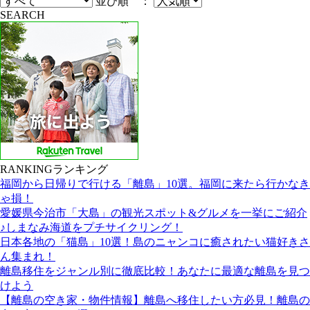
並び順 ：
SEARCH
RANKING
ランキング
福岡から日帰りで行ける「離島」10選。福岡に来たら行かなき
ゃ損！
愛媛県今治市「大島」の観光スポット&グルメを一挙にご紹介
♪しまなみ海道をプチサイクリング！
日本各地の「猫島」10選！島のニャンコに癒されたい猫好きさ
ん集まれ！
離島移住をジャンル別に徹底比較！あなたに最適な離島を見つ
けよう
【離島の空き家・物件情報】離島へ移住したい方必見！離島の