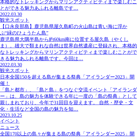
本格的なトレッキングからマリンアクティビティまで楽しむこ
とができる魅力あふれる離島です…
2022.03.30
観光スポット
【口永良部島】鹿児島県屋久島町の火山島は青い海に浮か
ぶ“緑のひょうたん島”
鹿児島県大隅半島から約60km南に位置する屋久島（やくし
ま）。雄大で類まれな自然は世界自然遺産に登録され、本格的
なトレッキングからマリンアクティビティまで楽しむことがで
きる魅力あふれる離島です。今回は…
2022.03.30
観光スポット
日本全国150を超える島が集まる祭典「アイランダー2023」開
催！
「島と都市」、「島と島」をつなぐ交流イベント「アイランダ
ー」は、島の魅力を体験できる年に一度の「島の祭典」として
親しまれており、今年で31回目を迎えます。 自然・歴史・文
化・生活など全国の島の魅力を知…
2023.10.25
イベント
ニュース
全国170以上の島々が集まる島の祭典「アイランダー2025」開