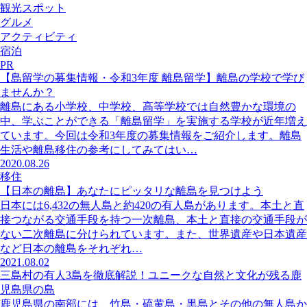
観光スポット
グルメ
アクティビティ
宿泊
PR
【島留学の募集情報・令和3年度 離島留学】離島の学校で学び
ませんか？
離島にある小学校、中学校、高等学校では自然豊かな環境の
中、学ぶことができる「離島留学」を実施する学校が近年増え
ています。今回は令和3年度の募集情報をご紹介します。離島
生活や離島移住の参考にしてみてはい…
2020.08.26
移住
【日本の離島】あなたにピッタリな離島を見つけよう
日本には6,432の無人島と約420の有人島があります。本土と直
接つながる交通手段を持つ一次離島、本土と直接の交通手段が
ない二次離島に分けられています。また、世界遺産や日本遺産
など日本の離島をそれぞれ…
2021.08.02
三島村の有人3島を徹底解説！ユニークな自然と文化が残る鹿
児島県の島
鹿児島県の南部には、竹島・硫黄島・黒島とその他の無人島か