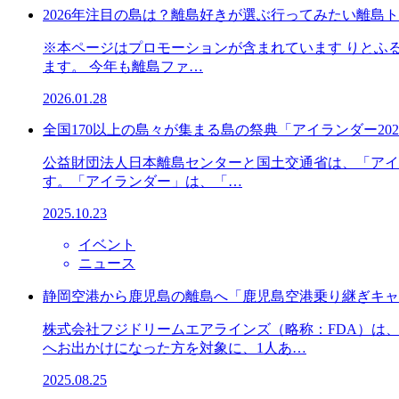
2026年注目の島は？離島好きが選ぶ行ってみたい離島ト
※本ページはプロモーションが含まれています りとふる公
ます。 今年も離島ファ…
2026.01.28
全国170以上の島々が集まる島の祭典「アイランダー202
公益財団法人日本離島センターと国土交通省は、「アイラン
す。「アイランダー」は、「…
2025.10.23
イベント
ニュース
静岡空港から鹿児島の離島へ「鹿児島空港乗り継ぎキャン
株式会社フジドリームエアラインズ（略称：FDA）は
へお出かけになった方を対象に、1人あ…
2025.08.25