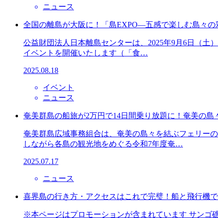
ニュース
全国の離島が大阪に！「島EXPO―五感で楽しむ島々の
公益財団法人日本離島センターは、2025年9月6日（
イベントを開催いたします（「食…
2025.08.18
イベント
ニュース
奄美群島の船旅が2万円で14日間乗り放題に！奄美の
奄美群島広域事務組合は、奄美の島々を結ぶフェリーの
しながら各島の観光地をめぐる令和7年度奄…
2025.07.17
ニュース
喜界島の行き方・アクセスはこれで完璧！船と飛行機で
※本ページはプロモーションが含まれています サンゴ