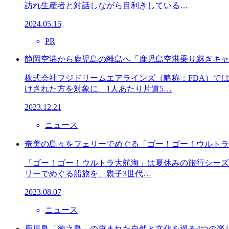
訪れ生産者と対話しながら目利きしている…
2024.05.15
PR
静岡空港から鹿児島の離島へ「鹿児島空港乗り継ぎキャ
株式会社フジドリームエアラインズ（略称：FDA）で
けされた方を対象に、1人あたり片道5…
2023.12.21
ニュース
奄美の島々をフェリーでめぐる「ゴー！ゴー！ウルトラ
「ゴー！ゴー！ウルトラ大航海」は夏休みの旅行シーズン
リーでめぐる船旅を、親子3世代…
2023.08.07
ニュース
鹿児島「徳之島」の恵まれた自然と文化を巡る4つの楽