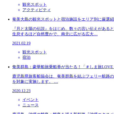
観光スポット
アクティビティ
奄美大島の観光スポットと宿泊施設をエリア別に厳選紹
『月と太陽の伝説』をはじめ、数々の言い伝えがあると
生息するほど自然豊かで、南北に広がる広大…
2021.02.19
観光スポット
宿泊
奄美群島：豪華船旅乗船券が当たる！「＃しま旅LOV
鹿児島県旅客船協会は、奄美群島を結ぶフェリー航路のPR
を対象に実施します。 …
2020.12.23
イベント
ニュース