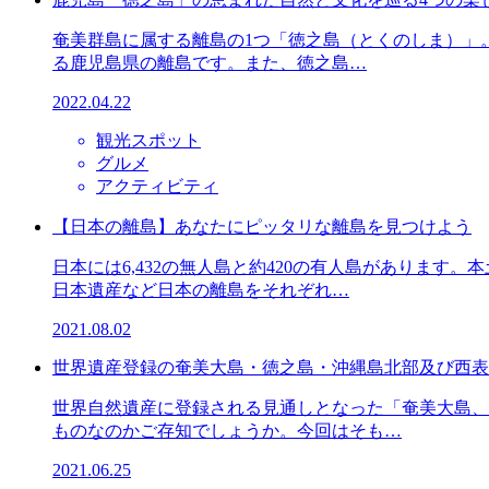
奄美群島に属する離島の1つ「徳之島（とくのしま）」
る鹿児島県の離島です。また、徳之島…
2022.04.22
観光スポット
グルメ
アクティビティ
【日本の離島】あなたにピッタリな離島を見つけよう
日本には6,432の無人島と約420の有人島がありま
日本遺産など日本の離島をそれぞれ…
2021.08.02
世界遺産登録の奄美大島・徳之島・沖縄島北部及び西表
世界自然遺産に登録される見通しとなった「奄美大島、
ものなのかご存知でしょうか。今回はそも…
2021.06.25