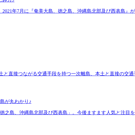
。2021年7月に『奄美大島、徳之島、沖縄島北部及び西表島
す。本土と直接つながる交通手段を持つ一次離島、本土と直接の
島が丸わかり♪
徳之島、沖縄島北部及び西表島」。今後ますます人気と注目を