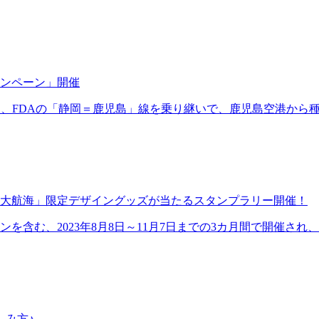
ンペーン」開催
は、FDAの「静岡＝鹿児島」線を乗り継いで、鹿児島空港から
大航海」限定デザイングッズが当たるスタンプラリー開催！
を含む、2023年8月8日～11月7日までの3カ月間で開催さ
しみ方♪