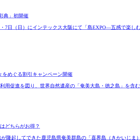
彩典」初開催
土）・7日（日）にインテックス大阪にて「島EXPO―五感で楽
島々をめぐる割引キャンペーン開催
利用促進を図り、世界自然遺産の「奄美大島・徳之島」を含む
はどちらがお得？
礁が隆起してできた鹿児島県奄美群島の「喜界島（きかいじま）