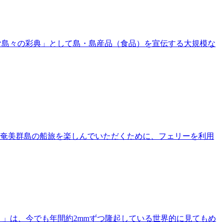
しむ島々の彩典」として島・島産品（食品）を宣伝する大規模な
奄美群島の船旅を楽しんでいただくために、フェリーを利用
」は、今でも年間約2mmずつ隆起している世界的に見てもめ