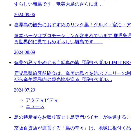
ずらしい離島です。奄美大島のさらに北…
2024.09.06
喜界島の観光におすすめのリンク集！グルメ・宿泊・ア
※本ページはプロモーションが含まれています 鹿児島
る世界的に見てもめずらしい離島です。…
2024.08.09
奄美の島々をめぐる自転車の旅『弱虫ペダル LIMIT B
鹿児島県旅客船協会は、奄美の島々を結ぶフェリーの利
がら奄美群島内の観光地を巡る『弱虫ペダル…
2024.07.29
アクティビティ
ニュース
島の特産品をお取り寄せ！島専門バイヤーが厳選するこ
京阪百貨店が運営する『島の幸々』は、地域に根付く品