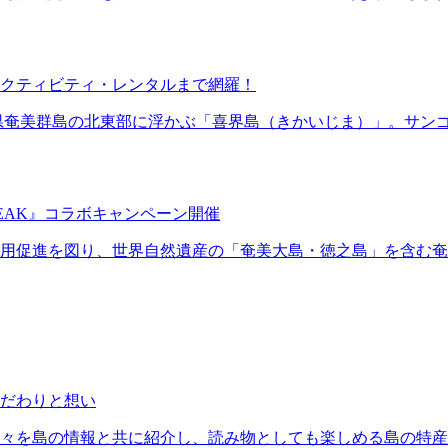
クティビティ・レンタルまで網羅！
県奄美群島の北東部に浮かぶ「喜界島（きかいじま）」。サンゴ
REAK』コラボキャンペーン開催
用促進を図り、世界自然遺産の「奄美大島・徳之島」を含む奄
だわりと想い
々を島の情報と共に紹介し、読み物としても楽しめる島の特産