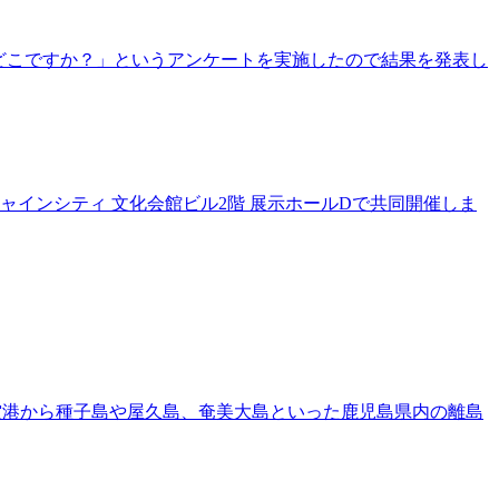
離島はどこですか？」というアンケートを実施したので結果を発表し
シャインシティ 文化会館ビル2階 展示ホールDで共同開催しま
空港から種子島や屋久島、奄美大島といった鹿児島県内の離島