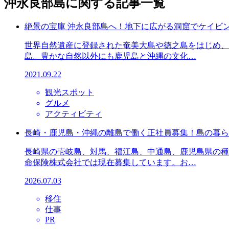
沖永良部島
に関する記事一覧
絶景の宝庫 沖永良部島へ！地下に広がる洞窟でケイビ
世界自然遺産に登録された奄美大島や徳之島をはじめ、
島。豊かな自然以外にも鹿児島と沖縄の文化…
2021.09.22
観光スポット
グルメ
アクティビティ
長崎・鹿児島・沖縄の離島で働く正社員募集！島の暮ら
長崎県の壱岐島、対馬、福江島、中通島、鹿児島県の種
命保険株式会社では現在募集しています。お…
2026.07.03
移住
仕事
PR