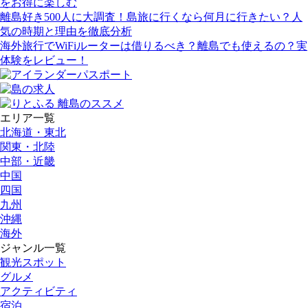
をお得に楽しむ
離島好き500人に大調査！島旅に行くなら何月に行きたい？人
気の時期と理由を徹底分析
海外旅行でWiFiルーターは借りるべき？離島でも使えるの？実
体験をレビュー！
エリア一覧
北海道・東北
関東・北陸
中部・近畿
中国
四国
九州
沖縄
海外
ジャンル一覧
観光スポット
グルメ
アクティビティ
宿泊