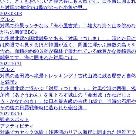
いて、とてもおいしいと観光客にも人気です。日本海に囲まれ
た対馬の海域では脂がのった小魚や甲…
2023.03.03
グルメ
対馬で絶景ランチなら「海小屋吉栄」！雄大な海と山を眺めな
がらの海鮮BBQ♪
九州最北端の国境離島である「対馬（つしま）」。晴れた日に
は肉眼でも見えるほど韓国が近く、周囲に浮かぶ無数の島々を
含め、面積の約90％弱が森林で覆われている緑豊かな長崎県の
離島です。海に囲まれた対馬には…
2022.10.31
グルメ
対馬の金田城へ絶景トレッキング！古代山城に残る歴史と自然
を満喫♪
九州最北端に浮かぶ「対馬（つしま）」。対馬空港の西側、浅
茅湾（あそうわん）を見下ろす城山の「金田城（かねだじょ
う・かなたのき）」は日本最古級の古代山城で、当時の石垣や
その後の日露戦争時に造られた砲台跡…
2022.08.10
観光スポット
アクティビティ
対馬でカヤック体験！浅茅湾のリアス海岸に囲まれた絶景アク