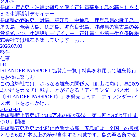
グルメ
長崎・鹿児島・沖縄の離島で働く正社員募集！島の暮らしを支
える生涯設計デザイナー
長崎県の壱岐島、対馬、福江島、中通島、鹿児島県の種子島、
屋久島、奄美大島、徳之島、沖永良部島、沖縄県の宮古島の各
営業拠点で、生涯設計デザイナー（正社員）を第一生命保険株
式会社では現在募集しています。お…
2026.07.03
移住
仕事
PR
ISLANDER PASSPORT 協賛店一覧｜特典を利用して離島旅行
をお得に楽しむ
この度弊社では、さらなる離島の関係人口創出に向け、島旅の
思い出をカタチに残すことができる「アイランダーパスポート
《ISLANDER PASSPORT》」を発売します。 アイランダーパ
スポートをきっかけ…
2026.04.01
長崎県新上五島町で680万本の椿が彩る「第12回 つばき里山ま
つり」開催
長崎県五島列島の北部に位置する新上五島町は、全国一の規模
となる680万本以上の椿が自生する地域です。島の至る所で深