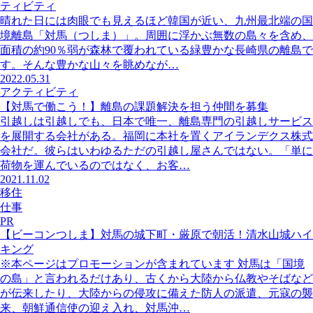
ティビティ
晴れた日には肉眼でも見えるほど韓国が近い、九州最北端の国
境離島「対馬（つしま）」。周囲に浮かぶ無数の島々を含め、
面積の約90％弱が森林で覆われている緑豊かな長崎県の離島で
す。そんな豊かな山々を眺めなが…
2022.05.31
アクティビティ
【対馬で働こう！】離島の課題解決を担う仲間を募集
引越しは引越しでも、日本で唯一、離島専門の引越しサービス
を展開する会社がある。福岡に本社を置くアイランデクス株式
会社だ。彼らはいわゆるただの引越し屋さんではない。「単に
荷物を運んでいるのではなく、お客…
2021.11.02
移住
仕事
PR
【ビーコンつしま】対馬の城下町・厳原で朝活！清水山城ハイ
キング
※本ページはプロモーションが含まれています 対馬は「国境
の島」と言われるだけあり、古くから大陸から仏教やそばなど
が伝来したり、大陸からの侵攻に備えた防人の派遣、元寇の襲
来、朝鮮通信使の迎え入れ、対馬沖…