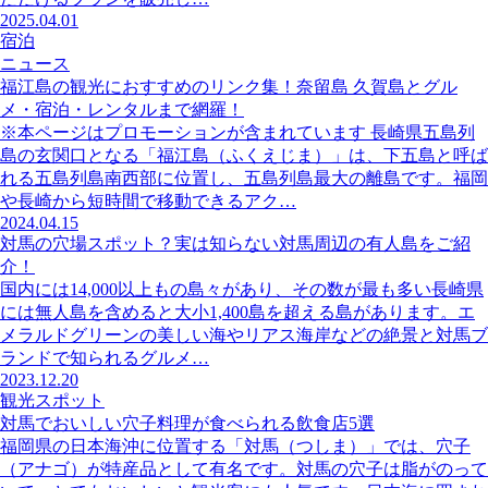
2025.04.01
宿泊
ニュース
福江島の観光におすすめのリンク集！奈留島 久賀島とグル
メ・宿泊・レンタルまで網羅！
※本ページはプロモーションが含まれています 長崎県五島列
島の玄関口となる「福江島（ふくえじま）」は、下五島と呼ば
れる五島列島南西部に位置し、五島列島最大の離島です。福岡
や長崎から短時間で移動できるアク…
2024.04.15
対馬の穴場スポット？実は知らない対馬周辺の有人島をご紹
介！
国内には14,000以上もの島々があり、その数が最も多い長崎県
には無人島を含めると大小1,400島を超える島があります。エ
メラルドグリーンの美しい海やリアス海岸などの絶景と対馬ブ
ランドで知られるグルメ…
2023.12.20
観光スポット
対馬でおいしい穴子料理が食べられる飲食店5選
福岡県の日本海沖に位置する「対馬（つしま）」では、穴子
（アナゴ）が特産品として有名です。対馬の穴子は脂がのって