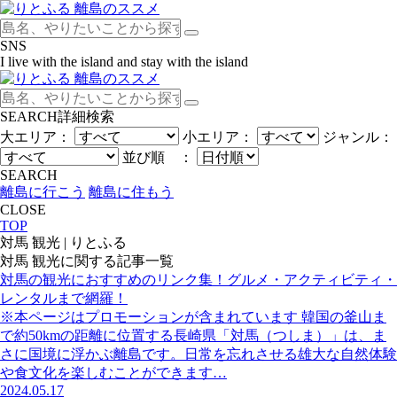
SNS
I live with the island and stay with the island
SEARCH
詳細検索
大エリア：
小エリア：
ジャンル：
並び順 ：
SEARCH
離島に行こう
離島に住もう
CLOSE
TOP
対馬 観光 | りとふる
対馬 観光
に関する記事一覧
対馬の観光におすすめのリンク集！グルメ・アクティビティ・
レンタルまで網羅！
※本ページはプロモーションが含まれています 韓国の釜山ま
で約50kmの距離に位置する長崎県「対馬（つしま）」は、ま
さに国境に浮かぶ離島です。日常を忘れさせる雄大な自然体験
や食文化を楽しむことができます…
2024.05.17