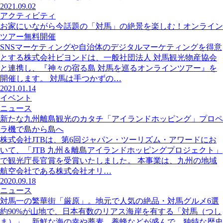
2021.09.02
アクティビティ
お家にいながら今話題の「対馬」の絶景を楽しむ！オンライン
ツアー無料開催
SNSマーケティングや自治体のデジタルマーケティングを得意
とする株式会社ビヨンドは、一般社団法人 対馬観光物産協会
と連携し、『神々の宿る島 対馬を巡るオンラインツアー』を
開催します。 対馬は手つかずの…
2021.01.14
イベント
ニュース
新たな九州離島観光のカタチ「アイランドホッピング」プロペ
ラ機で島から島へ
株式会社JTBは、第6回ジャパン・ツーリズム・アワードにお
いて、「JTB 九州＆離島アイランドホッピングプロジェクト」
で観光庁長官賞を受賞いたしました。 本事業は、九州の地域
航空会社である株式会社オリ…
2020.09.18
ニュース
対馬一の繁華街「厳原」。地元で人気の絶品・対馬グルメ6選
約90%が山地で、日本有数のリアス海岸を有する「対馬（つし
ま）」。新鮮な海の幸や蕎麦、養蜂などが盛んで、独特な歴史