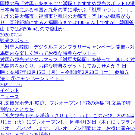
国境の島「対馬」をまるごと満喫！おすすめ観光スポット12選
日本海側にある韓国と九州の間に浮かぶ「対馬（つしま）」。
九州の最大都市・福岡市と韓国の大都市・釜山への航路があ
り、直線距離にすると福岡市までは100km以上ですが、韓国釜
山までは約50kmなので釜山か…
2020.07.14
観光スポット
「対馬大陸図」デジタルスタンプラリーキャンペーン開催～対
馬島内を楽しく巡ってお得な特典をゲット～
対馬市観光デジタルマップ「対馬大陸図」を使って、楽しく対
馬島内をめぐり、お得な特典をゲットしてみませんか？ 日
時：令和7年12月15日（月）～令和8年2月28日（土） 参加方
法： ①キャンペーンサイト…
2025.12.16
イベント
ニュース
礼文観光ホテル 咲涼、プレオープン！“花の浮島”礼文島で特
別なひとときを
「礼文観光ホテル 咲涼（さりょう）」は、このたび、2025年4
月1日（火）にプレオープンし、同年4月24日（木）にリブラン
ドオープンいたします。プレオープン期間には、お得に滞在い
ただけるプランを販売し…