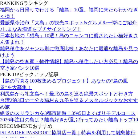
RANKING
ランキング
福岡から日帰りで行ける「離島」10選。福岡に来たら行かなき
ゃ損！
愛媛県今治市「大島」の観光スポット&グルメを一挙にご紹介
♪しまなみ海道をプチサイクリング！
日本各地の「猫島」10選！島のニャンコに癒されたい猫好きさ
ん集まれ！
離島移住をジャンル別に徹底比較！あなたに最適な離島を見つ
けよう
【離島の空き家・物件情報】離島へ移住したい方必見！離島の
空き家バンク10選
PICK UP
ピックアップ記事
【島の写真を100枚集めるプロジェクト】あなたの“島の風
景”を大募集！
利尻島から礼文島へ！最北の島を巡る絶景スポットと行き方
台湾2泊3日の十分＆猫村＆九份を巡るノスタルジックなおすす
め旅
絶景のスリランカを3都市周遊！3泊5日よくばりモデルコース
2026年注目の島は？離島好きが選ぶ行ってみたい離島トップ10
RECOMMEND
おすすめ
ISLANDER PASSPORT 協賛店一覧｜特典を利用して離島旅行