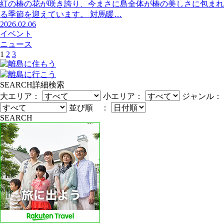
紅の椿の花が咲き誇り、今まさに島全体が椿の美しさに包まれ
る季節を迎えています。 対馬暖…
2026.02.06
イベント
ニュース
1
2
3
SEARCH
詳細検索
大エリア：
小エリア：
ジャンル：
並び順 ：
SEARCH