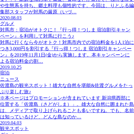
や生態系を持ち、郷土料理も個性的です。今回は、りとふる編
集部スタッフが対馬の厳原（いづ…
2020.08.03
グルメ
対馬市：宿泊がオトクに！『行っ得！つしま 宿泊割引キャン
ペーン』を利用して対馬に行こう♪
対馬に行くなら今がオトク！対馬市内での宿泊料金を1人1泊に
つき3,000円を割引する『行っ得！つしま 宿泊割引キャンペー
ン』を2019年11月1日(金)から実施します。本キャンペーンに
よる宿泊料金の割…
2019.10.25
宿泊
ニュース
佐渡島の観光スポット！雄大な自然を堪能&佐渡グルメをたっ
ぷり楽しむ旅♪
※本ページはプロモーションが含まれています 新潟県西部に
位置する「佐渡島（さどがしま）」。雄大な自然に囲まれた島
は、メディアで取り上げられることも多いですね。でも、名前
は知っているけど、どんな島なのか…
2019.04.03
観光スポット